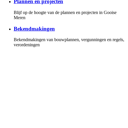
Plannen en projecten
Blijf op de hoogte van de plannen en projecten in Gooise
Meren
Bekendmakingen
Bekendmakingen van bouwplannen, vergunningen en regels,
verordeningen
Gemeenteraad
Overzicht van de fracties en leden van de gemeenteraad, de
vergaderkalender met alle vergaderstukken. U kunt online de
vergaderingen volgen
Invloed
Hoe u invloed kunt uitoefenen op de politiek en bij plannen
en projecten
Persberichten
Lees onze persberichten of stel uw vragen aan onze