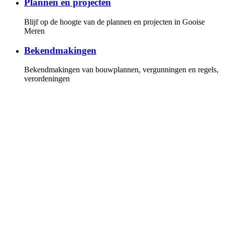
Plannen en projecten
Blijf op de hoogte van de plannen en projecten in Gooise
Meren
Bekendmakingen
Bekendmakingen van bouwplannen, vergunningen en regels,
verordeningen
Gemeenteraad
Overzicht van de fracties en leden van de gemeenteraad, de
vergaderkalender met alle vergaderstukken. U kunt online de
vergaderingen volgen
Invloed
Hoe u invloed kunt uitoefenen op de politiek en bij plannen
en projecten
Persberichten
Lees onze persberichten of stel uw vragen aan onze