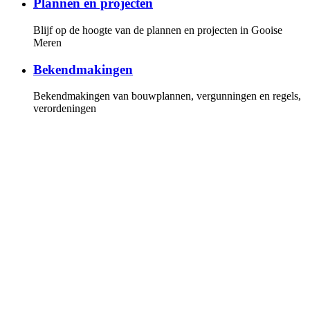
Plannen en projecten
Blijf op de hoogte van de plannen en projecten in Gooise
Meren
Bekendmakingen
Bekendmakingen van bouwplannen, vergunningen en regels,
verordeningen
Gemeenteraad
Overzicht van de fracties en leden van de gemeenteraad, de
vergaderkalender met alle vergaderstukken. U kunt online de
vergaderingen volgen
Invloed
Hoe u invloed kunt uitoefenen op de politiek en bij plannen
en projecten
Persberichten
Lees onze persberichten of stel uw vragen aan onze