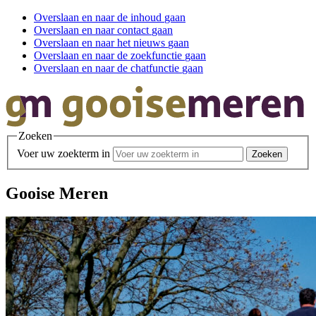
Overslaan en
naar de inhoud
gaan
Overslaan en
naar contact
gaan
Overslaan en
naar het nieuws
gaan
Overslaan en
naar de zoekfunctie
gaan
Overslaan en
naar de chatfunctie
gaan
Zoeken
Voer uw zoekterm in
Gooise Meren