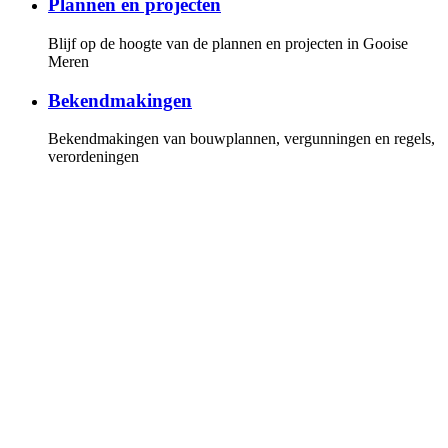
Plannen en projecten
Blijf op de hoogte van de plannen en projecten in Gooise
Meren
Bekendmakingen
Bekendmakingen van bouwplannen, vergunningen en regels,
verordeningen
Gemeenteraad
Overzicht van de fracties en leden van de gemeenteraad, de
vergaderkalender met alle vergaderstukken. U kunt online de
vergaderingen volgen
Invloed
Hoe u invloed kunt uitoefenen op de politiek en bij plannen
en projecten
Persberichten
Lees onze persberichten of stel uw vragen aan onze