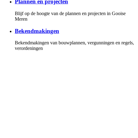
Plannen en projecten
Blijf op de hoogte van de plannen en projecten in Gooise
Meren
Bekendmakingen
Bekendmakingen van bouwplannen, vergunningen en regels,
verordeningen
Gemeenteraad
Overzicht van de fracties en leden van de gemeenteraad, de
vergaderkalender met alle vergaderstukken. U kunt online de
vergaderingen volgen
Invloed
Hoe u invloed kunt uitoefenen op de politiek en bij plannen
en projecten
Persberichten
Lees onze persberichten of stel uw vragen aan onze