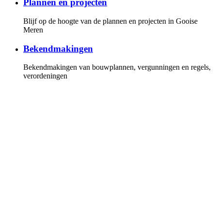
Plannen en projecten
Blijf op de hoogte van de plannen en projecten in Gooise
Meren
Bekendmakingen
Bekendmakingen van bouwplannen, vergunningen en regels,
verordeningen
Gemeenteraad
Overzicht van de fracties en leden van de gemeenteraad, de
vergaderkalender met alle vergaderstukken. U kunt online de
vergaderingen volgen
Invloed
Hoe u invloed kunt uitoefenen op de politiek en bij plannen
en projecten
Persberichten
Lees onze persberichten of stel uw vragen aan onze