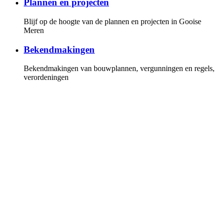
Plannen en projecten
Blijf op de hoogte van de plannen en projecten in Gooise
Meren
Bekendmakingen
Bekendmakingen van bouwplannen, vergunningen en regels,
verordeningen
Gemeenteraad
Overzicht van de fracties en leden van de gemeenteraad, de
vergaderkalender met alle vergaderstukken. U kunt online de
vergaderingen volgen
Invloed
Hoe u invloed kunt uitoefenen op de politiek en bij plannen
en projecten
Persberichten
Lees onze persberichten of stel uw vragen aan onze