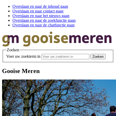
Overslaan en
naar de inhoud
gaan
Overslaan en
naar contact
gaan
Overslaan en
naar het nieuws
gaan
Overslaan en
naar de zoekfunctie
gaan
Overslaan en
naar de chatfunctie
gaan
Zoeken
Voer uw zoekterm in
Gooise Meren