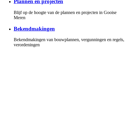
Plannen en projecten
Blijf op de hoogte van de plannen en projecten in Gooise
Meren
Bekendmakingen
Bekendmakingen van bouwplannen, vergunningen en regels,
verordeningen
Gemeenteraad
Overzicht van de fracties en leden van de gemeenteraad, de
vergaderkalender met alle vergaderstukken. U kunt online de
vergaderingen volgen
Invloed
Hoe u invloed kunt uitoefenen op de politiek en bij plannen
en projecten
Persberichten
Lees onze persberichten of stel uw vragen aan onze