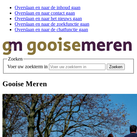
Overslaan en
naar de inhoud
gaan
Overslaan en
naar contact
gaan
Overslaan en
naar het nieuws
gaan
Overslaan en
naar de zoekfunctie
gaan
Overslaan en
naar de chatfunctie
gaan
Zoeken
Voer uw zoekterm in
Gooise Meren