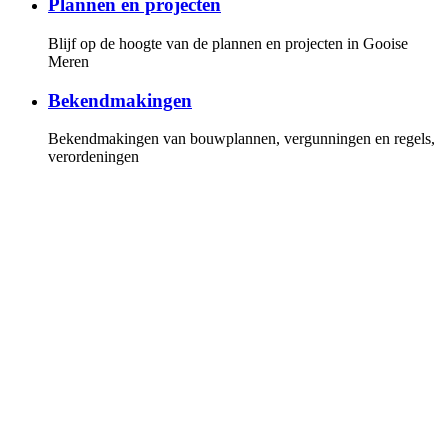
Plannen en projecten
Blijf op de hoogte van de plannen en projecten in Gooise
Meren
Bekendmakingen
Bekendmakingen van bouwplannen, vergunningen en regels,
verordeningen
Gemeenteraad
Overzicht van de fracties en leden van de gemeenteraad, de
vergaderkalender met alle vergaderstukken. U kunt online de
vergaderingen volgen
Invloed
Hoe u invloed kunt uitoefenen op de politiek en bij plannen
en projecten
Persberichten
Lees onze persberichten of stel uw vragen aan onze