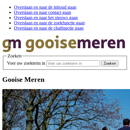
Overslaan en
naar de inhoud
gaan
Overslaan en
naar contact
gaan
Overslaan en
naar het nieuws
gaan
Overslaan en
naar de zoekfunctie
gaan
Overslaan en
naar de chatfunctie
gaan
Zoeken
Voer uw zoekterm in
Gooise Meren