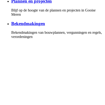
Plannen en projecten
Blijf op de hoogte van de plannen en projecten in Gooise
Meren
Bekendmakingen
Bekendmakingen van bouwplannen, vergunningen en regels,
verordeningen
Gemeenteraad
Overzicht van de fracties en leden van de gemeenteraad, de
vergaderkalender met alle vergaderstukken. U kunt online de
vergaderingen volgen
Invloed
Hoe u invloed kunt uitoefenen op de politiek en bij plannen
en projecten
Persberichten
Lees onze persberichten of stel uw vragen aan onze