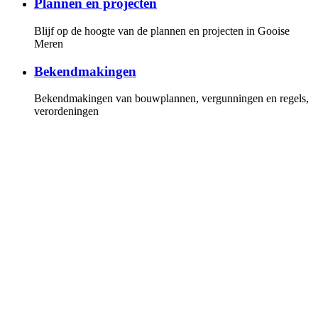
Plannen en projecten
Blijf op de hoogte van de plannen en projecten in Gooise
Meren
Bekendmakingen
Bekendmakingen van bouwplannen, vergunningen en regels,
verordeningen
Gemeenteraad
Overzicht van de fracties en leden van de gemeenteraad, de
vergaderkalender met alle vergaderstukken. U kunt online de
vergaderingen volgen
Invloed
Hoe u invloed kunt uitoefenen op de politiek en bij plannen
en projecten
Persberichten
Lees onze persberichten of stel uw vragen aan onze