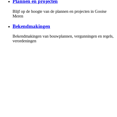
Plannen en projecten
Blijf op de hoogte van de plannen en projecten in Gooise
Meren
Bekendmakingen
Bekendmakingen van bouwplannen, vergunningen en regels,
verordeningen
Gemeenteraad
Overzicht van de fracties en leden van de gemeenteraad, de
vergaderkalender met alle vergaderstukken. U kunt online de
vergaderingen volgen
Invloed
Hoe u invloed kunt uitoefenen op de politiek en bij plannen
en projecten
Persberichten
Lees onze persberichten of stel uw vragen aan onze