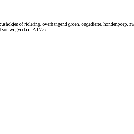
 bushokjes of riolering, overhangend groen, ongedierte, hondenpoep, zwer
last snelwegverkeer A1/A6
rhuist
p online melden. Vroeger: ondertrouw
temmingsplannen, bodeminformatie, bouwprojecten