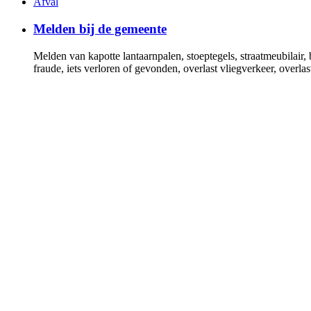
Afval
Melden bij de gemeente
Melden van kapotte lantaarnpalen, stoeptegels, straatmeubilair,
fraude, iets verloren of gevonden, overlast vliegverkeer, over
Verhuizen naar of binnen de gemeente
Geef uw verhuizing door als u binnen of naar Gooise Meren ve
Uittreksel basisregistratie personen (BRP)
Verklaring dat u in gemeente Gooise Meren woont
Trouwen of geregistreerd partnerschap
U kunt uw voorgenomen huwelijk of geregistreerd partnerscha
Bouwen en verbouwen
Wonen, (ver)bouwen, omgevingsvergunning, monumenten, bes
Alle onderwerpen