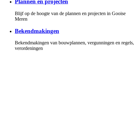
Plannen en projecten
Blijf op de hoogte van de plannen en projecten in Gooise
Meren
Bekendmakingen
Bekendmakingen van bouwplannen, vergunningen en regels,
verordeningen
Gemeenteraad
Overzicht van de fracties en leden van de gemeenteraad, de
vergaderkalender met alle vergaderstukken. U kunt online de
vergaderingen volgen
Invloed
Hoe u invloed kunt uitoefenen op de politiek en bij plannen
en projecten
Persberichten
Lees onze persberichten of stel uw vragen aan onze