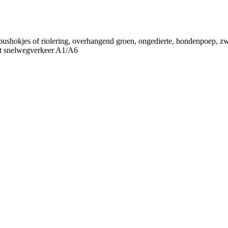
 bushokjes of riolering, overhangend groen, ongedierte, hondenpoep, zwer
last snelwegverkeer A1/A6
rhuist
p online melden. Vroeger: ondertrouw
temmingsplannen, bodeminformatie, bouwprojecten