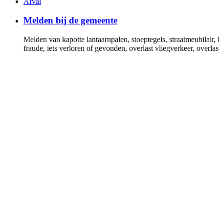
Afval
Melden bij de gemeente
Melden van kapotte lantaarnpalen, stoeptegels, straatmeubilair,
fraude, iets verloren of gevonden, overlast vliegverkeer, over
Verhuizen naar of binnen de gemeente
Geef uw verhuizing door als u binnen of naar Gooise Meren ve
Uittreksel basisregistratie personen (BRP)
Verklaring dat u in gemeente Gooise Meren woont
Trouwen of geregistreerd partnerschap
U kunt uw voorgenomen huwelijk of geregistreerd partnerscha
Bouwen en verbouwen
Wonen, (ver)bouwen, omgevingsvergunning, monumenten, bes
Alle onderwerpen