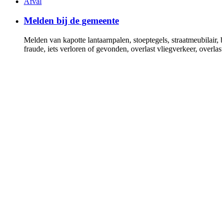
Afval
Melden bij de gemeente
Melden van kapotte lantaarnpalen, stoeptegels, straatmeubilair,
fraude, iets verloren of gevonden, overlast vliegverkeer, over
Verhuizen naar of binnen de gemeente
Geef uw verhuizing door als u binnen of naar Gooise Meren ve
Uittreksel basisregistratie personen (BRP)
Verklaring dat u in gemeente Gooise Meren woont
Trouwen of geregistreerd partnerschap
U kunt uw voorgenomen huwelijk of geregistreerd partnerscha
Bouwen en verbouwen
Wonen, (ver)bouwen, omgevingsvergunning, monumenten, bes
Alle onderwerpen