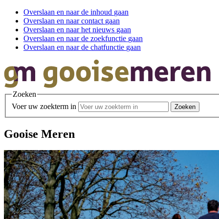
Overslaan en
naar de inhoud
gaan
Overslaan en
naar contact
gaan
Overslaan en
naar het nieuws
gaan
Overslaan en
naar de zoekfunctie
gaan
Overslaan en
naar de chatfunctie
gaan
Zoeken
Voer uw zoekterm in
Gooise Meren