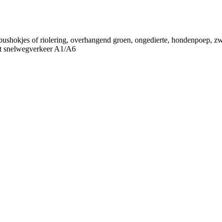
 bushokjes of riolering, overhangend groen, ongedierte, hondenpoep, zwer
last snelwegverkeer A1/A6
rhuist
p online melden. Vroeger: ondertrouw
temmingsplannen, bodeminformatie, bouwprojecten