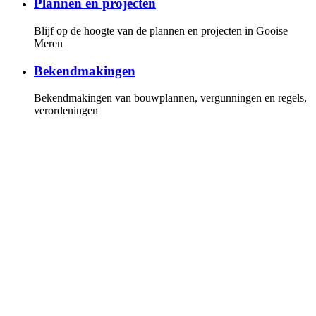
Plannen en projecten
Blijf op de hoogte van de plannen en projecten in Gooise
Meren
Bekendmakingen
Bekendmakingen van bouwplannen, vergunningen en regels,
verordeningen
Gemeenteraad
Overzicht van de fracties en leden van de gemeenteraad, de
vergaderkalender met alle vergaderstukken. U kunt online de
vergaderingen volgen
Invloed
Hoe u invloed kunt uitoefenen op de politiek en bij plannen
en projecten
Persberichten
Lees onze persberichten of stel uw vragen aan onze