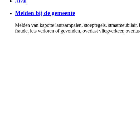
Afval
Melden bij de gemeente
Melden van kapotte lantaarnpalen, stoeptegels, straatmeubilair,
fraude, iets verloren of gevonden, overlast vliegverkeer, over
Verhuizen naar of binnen de gemeente
Geef uw verhuizing door als u binnen of naar Gooise Meren ve
Uittreksel basisregistratie personen (BRP)
Verklaring dat u in gemeente Gooise Meren woont
Trouwen of geregistreerd partnerschap
U kunt uw voorgenomen huwelijk of geregistreerd partnerscha
Bouwen en verbouwen
Wonen, (ver)bouwen, omgevingsvergunning, monumenten, bes
Alle onderwerpen