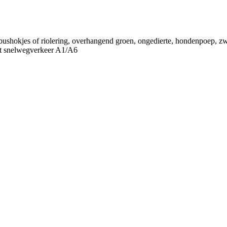
 bushokjes of riolering, overhangend groen, ongedierte, hondenpoep, zwer
last snelwegverkeer A1/A6
rhuist
p online melden. Vroeger: ondertrouw
temmingsplannen, bodeminformatie, bouwprojecten