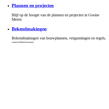
Plannen en projecten
Blijf op de hoogte van de plannen en projecten in Gooise
Meren
Bekendmakingen
Bekendmakingen van bouwplannen, vergunningen en regels,
verordeningen
Gemeenteraad
Overzicht van de fracties en leden van de gemeenteraad, de
vergaderkalender met alle vergaderstukken. U kunt online de
vergaderingen volgen
Invloed
Hoe u invloed kunt uitoefenen op de politiek en bij plannen
en projecten
Persberichten